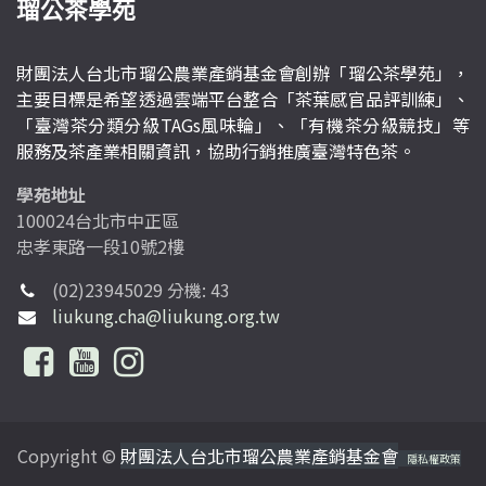
瑠公茶學苑
財團法人台北市瑠公農業產銷基金會創辦「瑠公茶學苑」，
主要目標是希望透過雲端平台整合「茶葉感官品評訓練」、
「臺灣茶分類分級TAGs風味輪」、「有機茶分級競技」等
服務及茶產業相關資訊，協助行銷推廣臺灣特色茶。
學苑地址
100024台北市中正區
忠孝東路一段10號2樓
(02)23945029 分機: 43
liukung.cha@liukung.org.tw
Copyright ©
財團法人台北市瑠公農業產銷基金會
隱私權政策