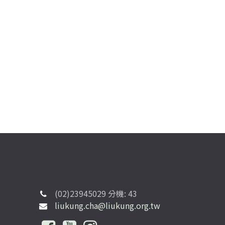
(02)23945029 分機: 43
liukung.cha@liukung.org.tw