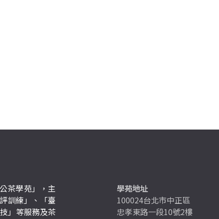
公茶學苑」，主
學苑地址
評訓練」、「臺
100024台北市中正區
競技」等服務及茶
忠孝東路一段10號2樓