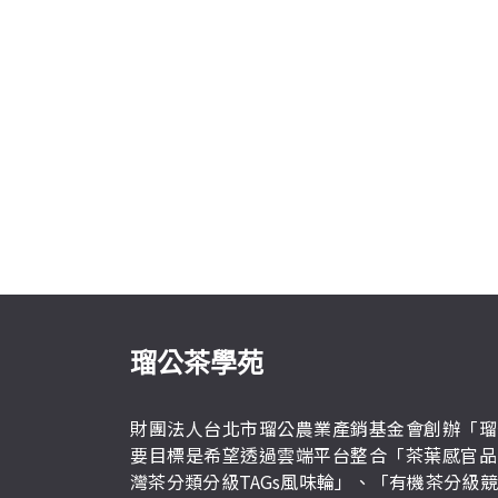
瑠公茶學苑
財團法人台北市瑠公農業產銷基金會創辦「瑠
要目標是希望透過雲端平台整合「茶葉感官品
灣茶分類分級TAGs風味輪」、「有機茶分級