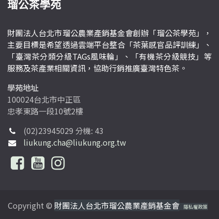
瑠公茶學苑
財團法人台北市瑠公農業產銷基金會創辦「瑠公茶學苑」，
主要目標是希望透過雲端平台整合「茶葉感官品評訓練」、
「臺灣茶分類分級TAGs風味輪」、「有機茶分級競技」等
服務及茶產業相關資訊，協助行銷推廣臺灣特色茶。
學苑地址
100024台北市中正區
忠孝東路一段10號2樓
(02)23945029 分機: 43
liukung.cha@liukung.org.tw
Copyright ©
財團法人台北市瑠公農業產銷基金會
隱私權政策