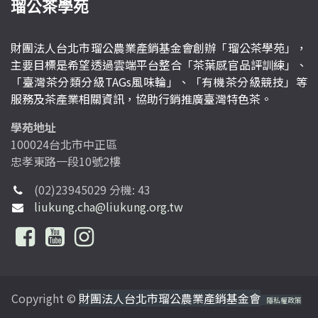
瑠公茶學苑
財團法人台北市瑠公農業產銷基金會創辦「瑠公茶學苑」，
主要目標是希望透過雲端平台整合「茶葉感官品評訓練」、
「臺灣茶分類分級TAGs風味輪」、「有機茶分級競技」等
服務及茶產業相關資訊，協助行銷推廣臺灣特色茶。
學苑地址
100024台北市中正區
忠孝東路一段10號2樓
(02)23945029 分機: 43
liukung.cha@liukung.org.tw
Copyright ©
財團法人台北市瑠公農業產銷基金會
隱私權政策