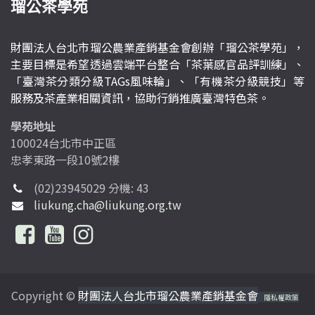
瑠公茶學苑
財團法人台北市瑠公農業產銷基金會創辦「瑠公茶學苑」，
主要目標是希望透過雲端平台整合「茶葉感官品評訓練」、
「臺灣茶分類分級TAGs風味輪」、「有機茶分級競技」等
服務及茶產業相關資訊，協助行銷推廣臺灣特色茶。
學苑地址
100024台北市中正區
忠孝東路一段10號2樓
(02)23945029 分機: 43
liukung.cha@liukung.org.tw
Copyright ©
財團法人台北市瑠公農業產銷基金會
隱私權政策