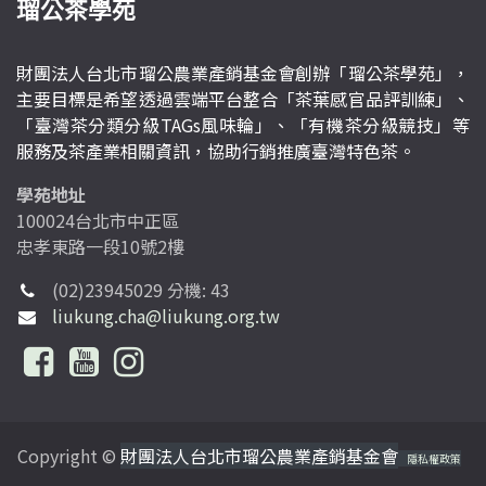
瑠公茶學苑
財團法人台北市瑠公農業產銷基金會創辦「瑠公茶學苑」，
主要目標是希望透過雲端平台整合「茶葉感官品評訓練」、
「臺灣茶分類分級TAGs風味輪」、「有機茶分級競技」等
服務及茶產業相關資訊，協助行銷推廣臺灣特色茶。
學苑地址
100024台北市中正區
忠孝東路一段10號2樓
(02)23945029 分機: 43
liukung.cha@liukung.org.tw
Copyright ©
財團法人台北市瑠公農業產銷基金會
隱私權政策