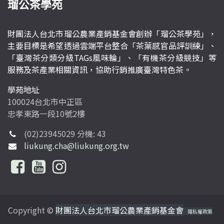
瑠公茶學苑
財團法人台北市瑠公農業產銷基金會創辦「瑠公茶學苑」，
主要目標是希望透過雲端平台整合「茶葉感官品評訓練」、
「臺灣茶分類分級TAGs風味輪」、「有機茶分級競技」等
服務及茶產業相關資訊，協助行銷推廣臺灣特色茶。
學苑地址
100024台北市中正區
忠孝東路一段10號2樓
(02)23945029 分機: 43
liukung.cha@liukung.org.tw
Copyright ©
財團法人台北市瑠公農業產銷基金會
隱私權政策