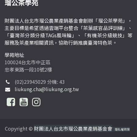
瑠公茶學苑
財團法人台北市瑠公農業產銷基金會創辦「瑠公茶學苑」，
主要目標是希望透過雲端平台整合「茶葉感官品評訓練」、
「臺灣茶分類分級TAGs風味輪」、「有機茶分級競技」等
服務及茶產業相關資訊，協助行銷推廣臺灣特色茶。
學苑地址
100024台北市中正區
忠孝東路一段10號2樓
(02)23945029 分機: 43
liukung.cha@liukung.org.tw
Copyright ©
財團法人台北市瑠公農業產銷基金會
隱私權政策