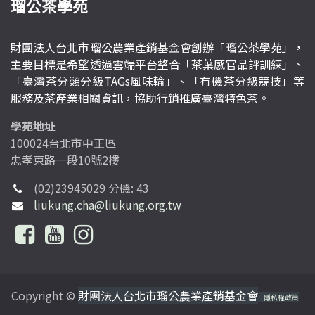
瑠公茶學苑
財團法人台北市瑠公農業產銷基金會創辦「瑠公茶學苑」，
主要目標是希望透過雲端平台整合「茶葉感官品評訓練」、
「臺灣茶分類分級TAGs風味輪」、「有機茶分級競技」等
服務及茶產業相關資訊，協助行銷推廣臺灣特色茶。
學苑地址
100024台北市中正區
忠孝東路一段10號2樓
(02)23945029 分機: 43
liukung.cha@liukung.org.tw
Copyright ©
財團法人台北市瑠公農業產銷基金會
隱私權政策