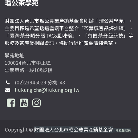
瑠公茶學苑
財團法人台北市瑠公農業產銷基金會創辦「瑠公茶學苑」，
主要目標是希望透過雲端平台整合「茶葉感官品評訓練」、
「臺灣茶分類分級TAGs風味輪」、「有機茶分級競技」等
服務及茶產業相關資訊，協助行銷推廣臺灣特色茶。
學苑地址
100024台北市中正區
忠孝東路一段10號2樓
(02)23945029 分機: 43
liukung.cha@liukung.org.tw
Copyright ©
財團法人台北市瑠公農業產銷基金會
隱私權政策