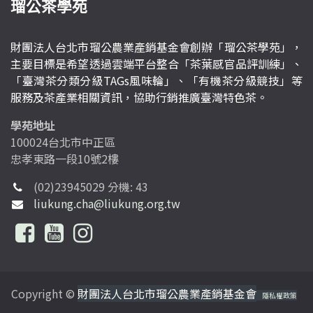
瑠公茶學苑
財團法人台北市瑠公農業產銷基金會創辦「瑠公茶學苑」，
主要目標是希望透過雲端平台整合「茶葉感官品評訓練」、
「臺灣茶分類分級TAGs風味輪」、「有機茶分級競技」等
服務及茶產業相關資訊，協助行銷推廣臺灣特色茶。
學苑地址
100024台北市中正區
忠孝東路一段10號2樓
(02)23945029 分機: 43
liukung.cha@liukung.org.tw
Copyright ©
財團法人台北市瑠公農業產銷基金會
隱私權政策