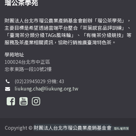
瑠公茶學苑
財團法人台北市瑠公農業產銷基金會創辦「瑠公茶學苑」，
主要目標是希望透過雲端平台整合「茶葉感官品評訓練」、
「臺灣茶分類分級TAGs風味輪」、「有機茶分級競技」等
服務及茶產業相關資訊，協助行銷推廣臺灣特色茶。
學苑地址
100024台北市中正區
忠孝東路一段10號2樓
(02)23945029 分機: 43
liukung.cha@liukung.org.tw
Copyright ©
財團法人台北市瑠公農業產銷基金會
隱私權政策