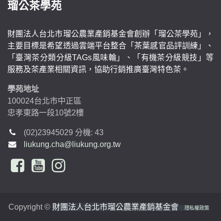
瑠公茶學苑
財團法人台北市瑠公農業產銷基金會創辦「瑠公茶學苑」，
主要目標是希望透過雲端平台整合「茶葉感官品評訓練」、
「臺灣茶分類分級TAGs風味輪」、「有機茶分級競技」等
服務及茶產業相關資訊，協助行銷推廣臺灣特色茶。
學苑地址
100024台北市中正區
忠孝東路一段10號2樓
(02)23945029 分機: 43
liukung.cha@liukung.org.tw
Copyright ©
財團法人台北市瑠公農業產銷基金會
隱私權政策