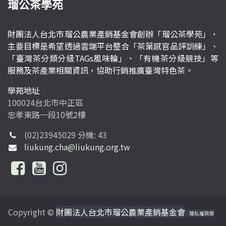
瑠公茶學苑
財團法人台北市瑠公農業產銷基金會創辦「瑠公茶學苑」，
主要目標是希望透過雲端平台整合「茶葉感官品評訓練」、
「臺灣茶分類分級TAGs風味輪」、「有機茶分級競技」等
服務及茶產業相關資訊，協助行銷推廣臺灣特色茶。
學苑地址
100024台北市中正區
忠孝東路一段10號2樓
(02)23945029 分機: 43
liukung.cha@liukung.org.tw
Copyright ©
財團法人台北市瑠公農業產銷基金會
隱私權政策