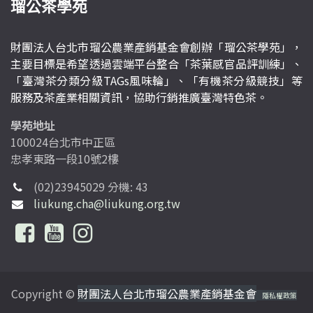
瑠公茶學苑
財團法人台北市瑠公農業產銷基金會創辦「瑠公茶學苑」，
主要目標是希望透過雲端平台整合「茶葉感官品評訓練」、
「臺灣茶分類分級TAGs風味輪」、「有機茶分級競技」等
服務及茶產業相關資訊，協助行銷推廣臺灣特色茶。
學苑地址
100024台北市中正區
忠孝東路一段10號2樓
(02)23945029 分機: 43
liukung.cha@liukung.org.tw
Copyright ©
財團法人台北市瑠公農業產銷基金會
隱私權政策