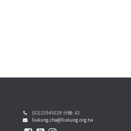
(02)23945029 分機: 43
liukung.cha@liukung.org.tw