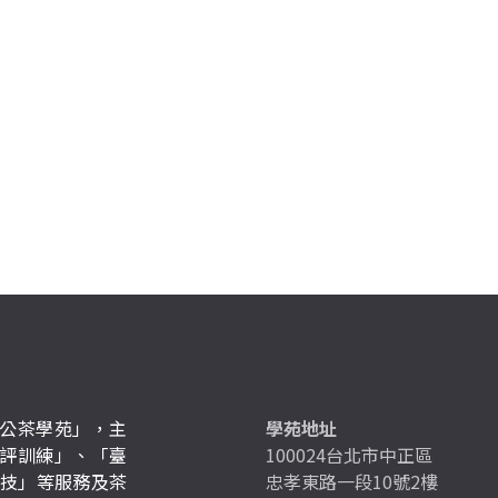
公茶學苑」，主
學苑地址
評訓練」、「臺
100024台北市中正區
競技」等服務及茶
忠孝東路一段10號2樓