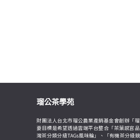
瑠公茶學苑
財團法人台北市瑠公農業產銷基金會創辦「瑠
要目標是希望透過雲端平台整合「茶葉感官品
灣茶分類分級TAGs風味輪」、「有機茶分級