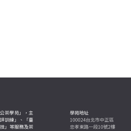
公茶學苑」，主
學苑地址
評訓練」、「臺
100024台北市中正區
競技」等服務及茶
忠孝東路一段10號2樓