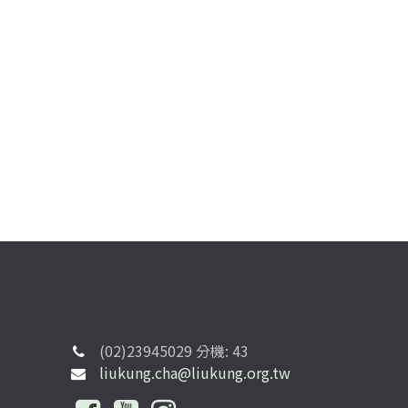
(02)23945029 分機: 43
liukung.cha@liukung.org.tw