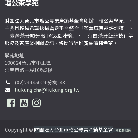
瑠公茶學苑
財團法人台北市瑠公農業產銷基金會創辦「瑠公茶學苑」，
主要目標是希望透過雲端平台整合「茶葉感官品評訓練」、
「臺灣茶分類分級TAGs風味輪」、「有機茶分級競技」等
服務及茶產業相關資訊，協助行銷推廣臺灣特色茶。
學苑地址
100024台北市中正區
忠孝東路一段10號2樓
(02)23945029 分機: 43
liukung.cha@liukung.org.tw
Copyright ©
財團法人台北市瑠公農業產銷基金會
隱私權政策