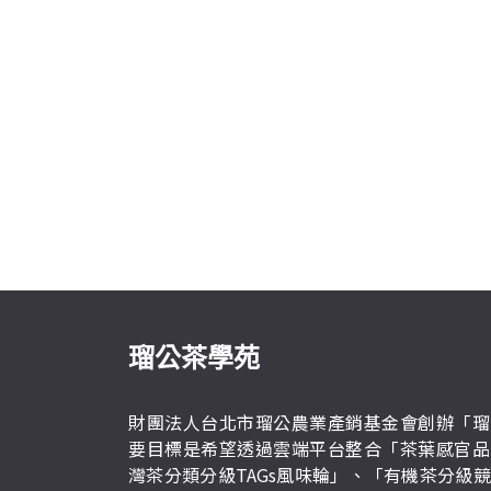
瑠公茶學苑
財團法人台北市瑠公農業產銷基金會創辦「瑠
要目標是希望透過雲端平台整合「茶葉感官品
灣茶分類分級TAGs風味輪」、「有機茶分級