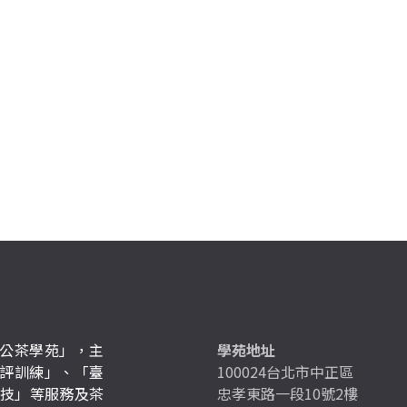
公茶學苑」，主
學苑地址
評訓練」、「臺
100024台北市中正區
競技」等服務及茶
忠孝東路一段10號2樓