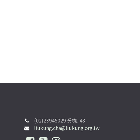
(02)23945029 分機: 43
liukung.cha@liukung.org.tw