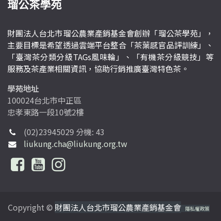
瑠公茶學苑
財團法人台北市瑠公農業產銷基金會創辦「瑠公茶學苑」，
主要目標是希望透過雲端平台整合「茶葉感官品評訓練」、
「臺灣茶分類分級TAGs風味輪」、「有機茶分級競技」等
服務及茶產業相關資訊，協助行銷推廣臺灣特色茶。
學苑地址
100024台北市中正區
忠孝東路一段10號2樓
(02)23945029 分機: 43
liukung.cha@liukung.org.tw
Copyright ©
財團法人台北市瑠公農業產銷基金會
隱私權政策