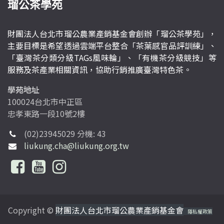
瑠公茶學苑
財團法人台北市瑠公農業產銷基金會創辦「瑠公茶學苑」，
主要目標是希望透過雲端平台整合「茶葉感官品評訓練」、
「臺灣茶分類分級TAGs風味輪」、「有機茶分級競技」等
服務及茶產業相關資訊，協助行銷推廣臺灣特色茶。
學苑地址
100024台北市中正區
忠孝東路一段10號2樓
(02)23945029 分機: 43
liukung.cha@liukung.org.tw
Copyright ©
財團法人台北市瑠公農業產銷基金會
隱私權政策