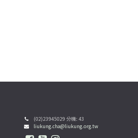
(02)23945029 分機: 43
liukung.cha@liukung.org.tw