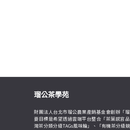
瑠公茶學苑
財團法人台北市瑠公農業產銷基金會創辦「瑠
要目標是希望透過雲端平台整合「茶葉感官品
灣茶分類分級TAGs風味輪」、「有機茶分級