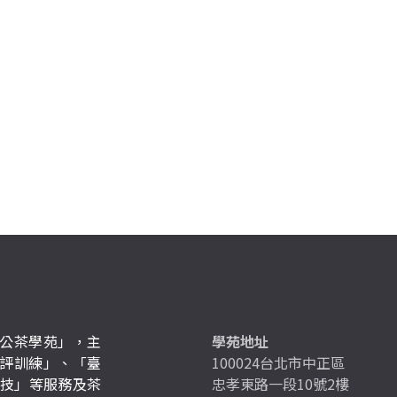
公茶學苑」，主
學苑地址
評訓練」、「臺
100024台北市中正區
競技」等服務及茶
忠孝東路一段10號2樓