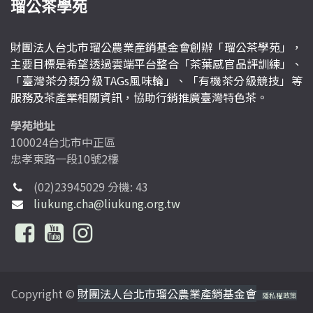
瑠公茶學苑
財團法人台北市瑠公農業產銷基金會創辦「瑠公茶學苑」，
主要目標是希望透過雲端平台整合「茶葉感官品評訓練」、
「臺灣茶分類分級TAGs風味輪」、「有機茶分級競技」等
服務及茶產業相關資訊，協助行銷推廣臺灣特色茶。
學苑地址
100024台北市中正區
忠孝東路一段10號2樓
(02)23945029 分機: 43
liukung.cha@liukung.org.tw
Copyright ©
財團法人台北市瑠公農業產銷基金會
隱私權政策