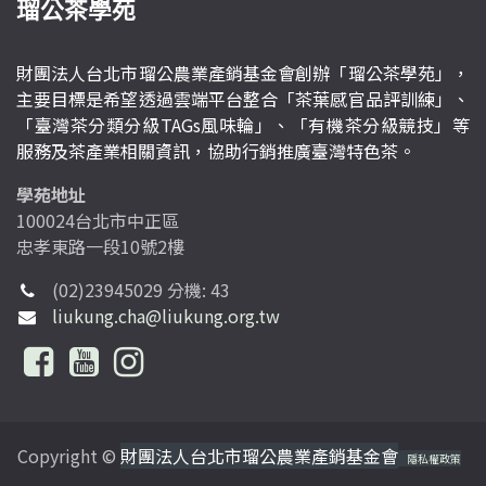
瑠公茶學苑
財團法人台北市瑠公農業產銷基金會創辦「瑠公茶學苑」，
主要目標是希望透過雲端平台整合「茶葉感官品評訓練」、
「臺灣茶分類分級TAGs風味輪」、「有機茶分級競技」等
服務及茶產業相關資訊，協助行銷推廣臺灣特色茶。
學苑地址
100024台北市中正區
忠孝東路一段10號2樓
(02)23945029 分機: 43
liukung.cha@liukung.org.tw
Copyright ©
財團法人台北市瑠公農業產銷基金會
隱私權政策