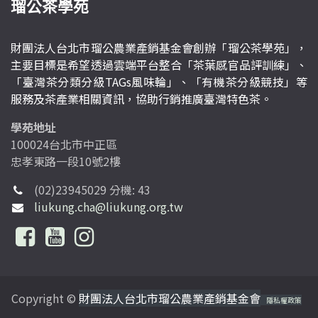
瑠公茶學苑
財團法人台北市瑠公農業產銷基金會創辦「瑠公茶學苑」，
主要目標是希望透過雲端平台整合「茶葉感官品評訓練」、
「臺灣茶分類分級TAGs風味輪」、「有機茶分級競技」等
服務及茶產業相關資訊，協助行銷推廣臺灣特色茶。
學苑地址
100024台北市中正區
忠孝東路一段10號2樓
(02)23945029 分機: 43
liukung.cha@liukung.org.tw
Copyright ©
財團法人台北市瑠公農業產銷基金會
隱私權政策