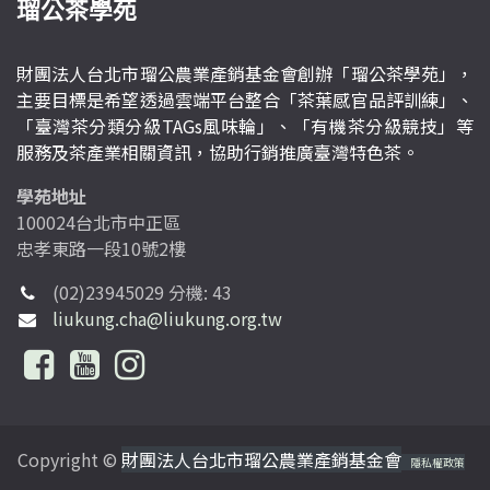
瑠公茶學苑
財團法人台北市瑠公農業產銷基金會創辦「瑠公茶學苑」，
主要目標是希望透過雲端平台整合「茶葉感官品評訓練」、
「臺灣茶分類分級TAGs風味輪」、「有機茶分級競技」等
服務及茶產業相關資訊，協助行銷推廣臺灣特色茶。
學苑地址
100024台北市中正區
忠孝東路一段10號2樓
(02)23945029 分機: 43
liukung.cha@liukung.org.tw
Copyright ©
財團法人台北市瑠公農業產銷基金會
隱私權政策