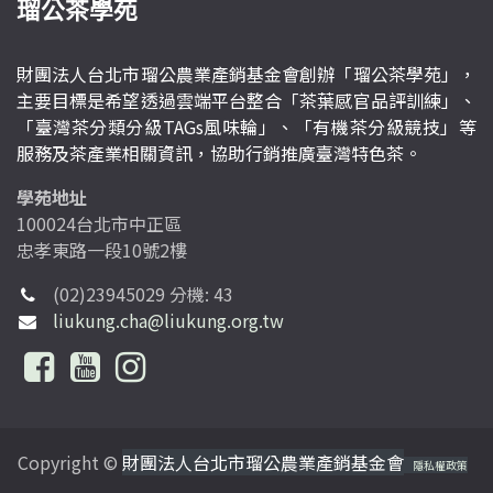
瑠公茶學苑
財團法人台北市瑠公農業產銷基金會創辦「瑠公茶學苑」，
主要目標是希望透過雲端平台整合「茶葉感官品評訓練」、
「臺灣茶分類分級TAGs風味輪」、「有機茶分級競技」等
服務及茶產業相關資訊，協助行銷推廣臺灣特色茶。
學苑地址
100024台北市中正區
忠孝東路一段10號2樓
(02)23945029 分機: 43
liukung.cha@liukung.org.tw
Copyright ©
財團法人台北市瑠公農業產銷基金會
隱私權政策