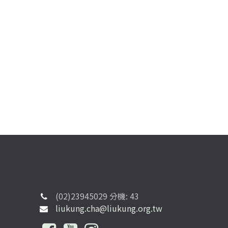
(02)23945029 分機: 43
liukung.cha@liukung.org.tw