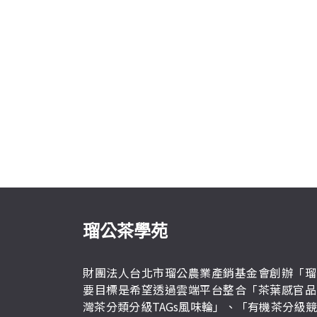
瑠公茶學苑
財團法人台北市瑠公農業產銷基金會創辦「瑠
要目標是希望透過雲端平台整合「茶葉感官品
灣茶分類分級TAGs風味輪」、「有機茶分級