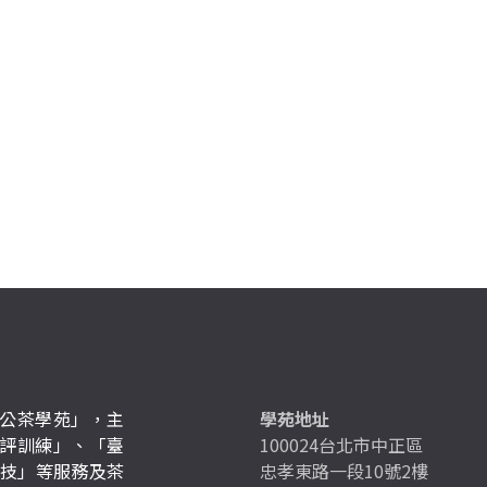
公茶學苑」，主
學苑地址
評訓練」、「臺
100024台北市中正區
競技」等服務及茶
忠孝東路一段10號2樓