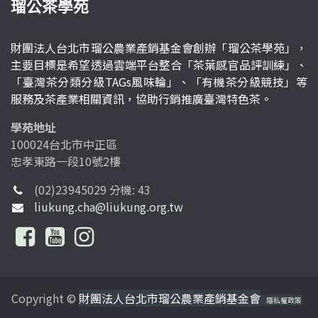
瑠公茶學苑
財團法人台北市瑠公農業產銷基金會創辦「瑠公茶學苑」，
主要目標是希望透過雲端平台整合「茶葉感官品評訓練」、
「臺灣茶分類分級TAGs風味輪」、「有機茶分級競技」等
服務及茶產業相關資訊，協助行銷推廣臺灣特色茶。
學苑地址
100024台北市中正區
忠孝東路一段10號2樓
(02)23945029 分機: 43
liukung.cha@liukung.org.tw
Copyright ©
財團法人台北市瑠公農業產銷基金會
隱私權政策