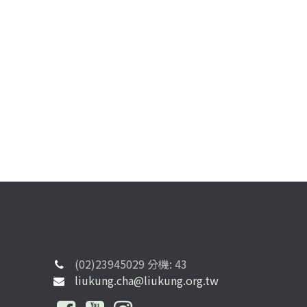
(02)23945029 分機: 43
liukung.cha@liukung.org.tw