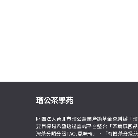
瑠公茶學苑
財團法人台北市瑠公農業產銷基金會創辦「瑠
要目標是希望透過雲端平台整合「茶葉感官品
灣茶分類分級TAGs風味輪」、「有機茶分級