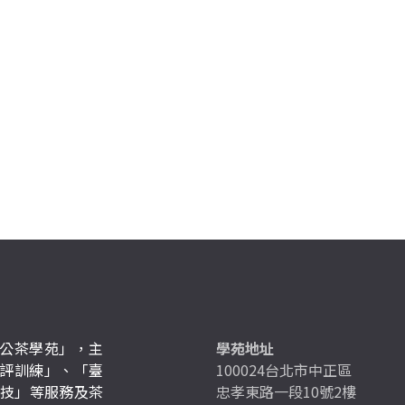
公茶學苑」，主
學苑地址
評訓練」、「臺
100024台北市中正區
競技」等服務及茶
忠孝東路一段10號2樓