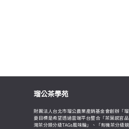
瑠公茶學苑
財團法人台北市瑠公農業產銷基金會創辦「瑠
要目標是希望透過雲端平台整合「茶葉感官品
灣茶分類分級TAGs風味輪」、「有機茶分級