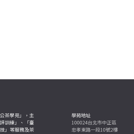
公茶學苑」，主
學苑地址
評訓練」、「臺
100024台北市中正區
競技」等服務及茶
忠孝東路一段10號2樓