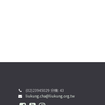
(02)23945029 分機: 43
liukung.cha@liukung.org.tw