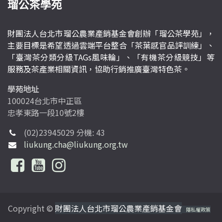
瑠公茶學苑
財團法人台北市瑠公農業產銷基金會創辦「瑠公茶學苑」，
主要目標是希望透過雲端平台整合「茶葉感官品評訓練」、
「臺灣茶分類分級TAGs風味輪」、「有機茶分級競技」等
服務及茶產業相關資訊，協助行銷推廣臺灣特色茶。
學苑地址
100024台北市中正區
忠孝東路一段10號2樓
(02)23945029 分機: 43
liukung.cha@liukung.org.tw
Copyright ©
財團法人台北市瑠公農業產銷基金會
隱私權政策