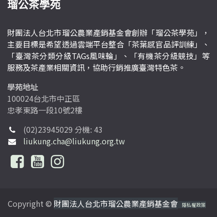
瑠公茶學苑
財團法人台北市瑠公農業產銷基金會創辦「瑠公茶學苑」，
主要目標是希望透過雲端平台整合「茶葉感官品評訓練」、
「臺灣茶分類分級TAGs風味輪」、「有機茶分級競技」等
服務及茶產業相關資訊，協助行銷推廣臺灣特色茶。
學苑地址
100024台北市中正區
忠孝東路一段10號2樓
(02)23945029 分機: 43
liukung.cha@liukung.org.tw
Copyright ©
財團法人台北市瑠公農業產銷基金會
隱私權政策