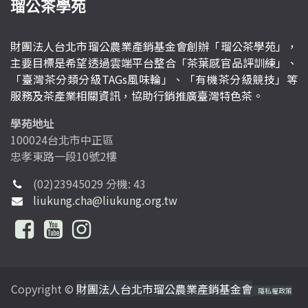
瑠公茶學苑
財團法人台北市瑠公農業產銷基金會創辦「瑠公茶學苑」，
主要目標是希望透過雲端平台整合「茶葉感官品評訓練」、
「臺灣茶分類分級TAGs風味輪」、「有機茶分級競技」等
服務及茶產業相關資訊，協助行銷推廣臺灣特色茶。
學苑地址
100024台北市中正區
忠孝東路一段10號2樓
(02)23945029 分機: 43
liukung.cha@liukung.org.tw
Copyright ©
財團法人台北市瑠公農業產銷基金會
隱私權政策