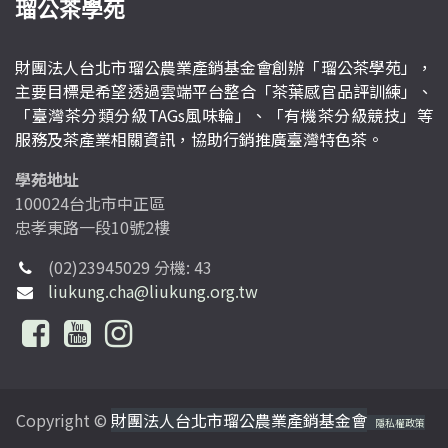
瑠公茶學苑
財團法人台北市瑠公農業產銷基金會創辦「瑠公茶學苑」，
主要目標是希望透過雲端平台整合「茶葉感官品評訓練」、
「臺灣茶分類分級TAGs風味輪」、「有機茶分級競技」等
服務及茶產業相關資訊，協助行銷推廣臺灣特色茶。
學苑地址
100024台北市中正區
忠孝東路一段10號2樓
(02)23945029 分機: 43
liukung.cha@liukung.org.tw
Copyright ©
財團法人台北市瑠公農業產銷基金會
隱私權政策