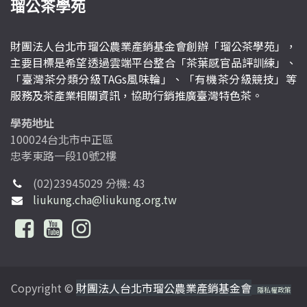
瑠公茶學苑
財團法人台北市瑠公農業產銷基金會創辦「瑠公茶學苑」，
主要目標是希望透過雲端平台整合「茶葉感官品評訓練」、
「臺灣茶分類分級TAGs風味輪」、「有機茶分級競技」等
服務及茶產業相關資訊，協助行銷推廣臺灣特色茶。
學苑地址
100024台北市中正區
忠孝東路一段10號2樓
(02)23945029 分機: 43
liukung.cha@liukung.org.tw
Copyright ©
財團法人台北市瑠公農業產銷基金會
隱私權政策