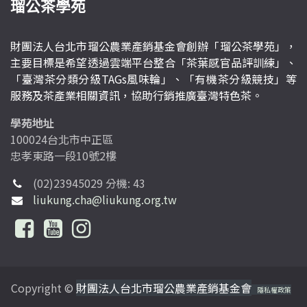
瑠公茶學苑
財團法人台北市瑠公農業產銷基金會創辦「瑠公茶學苑」，
主要目標是希望透過雲端平台整合「茶葉感官品評訓練」、
「臺灣茶分類分級TAGs風味輪」、「有機茶分級競技」等
服務及茶產業相關資訊，協助行銷推廣臺灣特色茶。
學苑地址
100024台北市中正區
忠孝東路一段10號2樓
(02)23945029 分機: 43
liukung.cha@liukung.org.tw
Copyright ©
財團法人台北市瑠公農業產銷基金會
隱私權政策