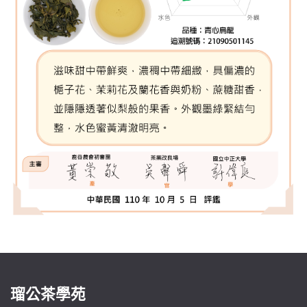
瑠公茶學苑