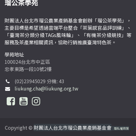
瑠公茶學苑
財團法人台北市瑠公農業產銷基金會創辦「瑠公茶學苑」，
主要目標是希望透過雲端平台整合「茶葉感官品評訓練」、
「臺灣茶分類分級TAGs風味輪」、「有機茶分級競技」等
服務及茶產業相關資訊，協助行銷推廣臺灣特色茶。
學苑地址
100024台北市中正區
忠孝東路一段10號2樓
(02)23945029 分機: 43
liukung.cha@liukung.org.tw
Copyright ©
財團法人台北市瑠公農業產銷基金會
隱私權政策