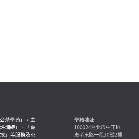
公茶學苑」，主
學苑地址
評訓練」、「臺
100024台北市中正區
競技」等服務及茶
忠孝東路一段10號2樓