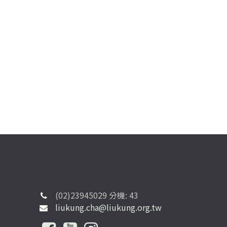
(02)23945029 分機: 43
liukung.cha@liukung.org.tw