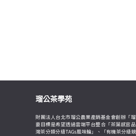
瑠公茶學苑
財團法人台北市瑠公農業產銷基金會創辦「瑠
要目標是希望透過雲端平台整合「茶葉感官品
灣茶分類分級TAGs風味輪」、「有機茶分級