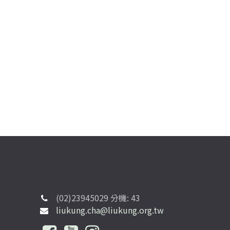
(02)23945029 分機: 43
liukung.cha@liukung.org.tw