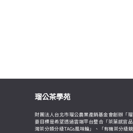
瑠公茶學苑
財團法人台北市瑠公農業產銷基金會創辦「瑠
要目標是希望透過雲端平台整合「茶葉感官品
灣茶分類分級TAGs風味輪」、「有機茶分級