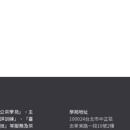
公茶學苑」，主
學苑地址
評訓練」、「臺
100024台北市中正區
競技」等服務及茶
忠孝東路一段10號2樓