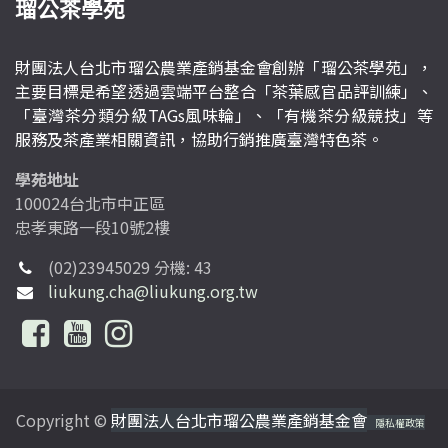
瑠公茶學苑
財團法人台北市瑠公農業產銷基金會創辦「瑠公茶學苑」，
主要目標是希望透過雲端平台整合「茶葉感官品評訓練」、
「臺灣茶分類分級TAGs風味輪」、「有機茶分級競技」等
服務及茶產業相關資訊，協助行銷推廣臺灣特色茶。
學苑地址
100024台北市中正區
忠孝東路一段10號2樓
(02)23945029 分機: 43
liukung.cha@liukung.org.tw
Copyright ©
財團法人台北市瑠公農業產銷基金會
隱私權政策