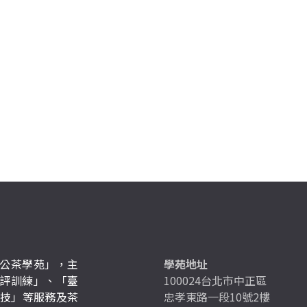
公茶學苑」，主
學苑地址
評訓練」、「臺
100024台北市中正區
競技」等服務及茶
忠孝東路一段10號2樓