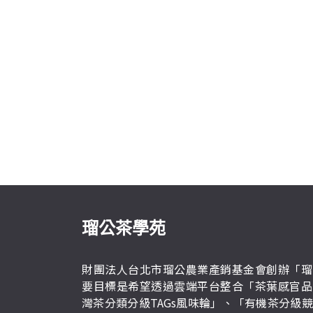
瑠公茶學苑
財團法人台北市瑠公農業產銷基金會創辦「瑠
要目標是希望透過雲端平台整合「茶葉感官品
灣茶分類分級TAGs風味輪」、「有機茶分級