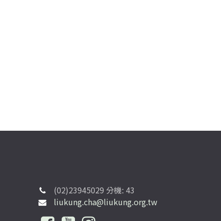
(02)23945029 分機: 43
liukung.cha@liukung.org.tw