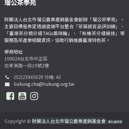
瑠公茶學苑
財團法人台北市瑠公農業產銷基金會創辦「瑠公茶學苑」，
主要目標是希望透過雲端平台整合「茶葉感官品評訓練」、
「臺灣茶分類分級TAGs風味輪」、「有機茶分級競技」等
服務及茶產業相關資訊，協助行銷推廣臺灣特色茶。
學苑地址
100024台北市中正區
忠孝東路一段10號2樓
(02)23945029 分機: 43
liukung.cha@liukung.org.tw
Copyright ©
財團法人台北市瑠公農業產銷基金會
隱私權政策