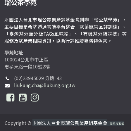
瑠公茶學苑
財團法人台北市瑠公農業產銷基金會創辦「瑠公茶學苑」，
主要目標是希望透過雲端平台整合「茶葉感官品評訓練」、
「臺灣茶分類分級TAGs風味輪」、「有機茶分級競技」等
服務及茶產業相關資訊，協助行銷推廣臺灣特色茶。
學苑地址
100024台北市中正區
忠孝東路一段10號2樓
(02)23945029 分機: 43
liukung.cha@liukung.org.tw
Copyright ©
財團法人台北市瑠公農業產銷基金會
隱私權政策