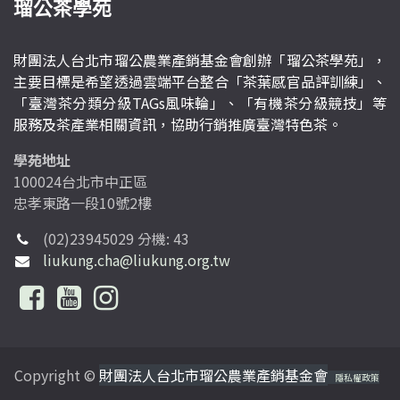
瑠公茶學苑
財團法人台北市瑠公農業產銷基金會創辦「瑠公茶學苑」，
主要目標是希望透過雲端平台整合「茶葉感官品評訓練」、
「臺灣茶分類分級TAGs風味輪」、「有機茶分級競技」等
服務及茶產業相關資訊，協助行銷推廣臺灣特色茶。
學苑地址
100024台北市中正區
忠孝東路一段10號2樓
(02)23945029 分機: 43
liukung.cha@liukung.org.tw
Copyright ©
財團法人台北市瑠公農業產銷基金會
隱私權政策