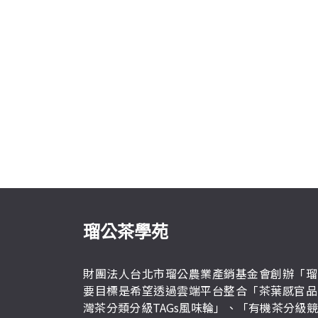
瑠公茶學苑
財團法人台北市瑠公農業產銷基金會創辦「瑠
要目標是希望透過雲端平台整合「茶葉感官品
灣茶分類分級TAGs風味輪」、「有機茶分級