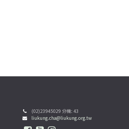
(02)23945029 分機: 43
liukung.cha@liukung.org.tw