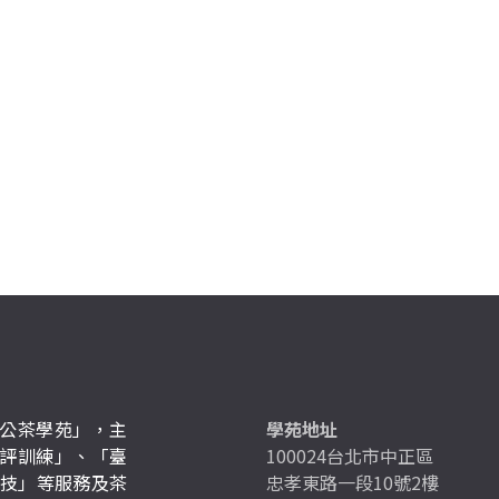
公茶學苑」，主
學苑地址
評訓練」、「臺
100024台北市中正區
競技」等服務及茶
忠孝東路一段10號2樓