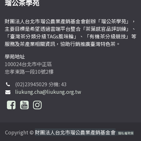
瑠公茶學苑
財團法人台北市瑠公農業產銷基金會創辦「瑠公茶學苑」，
主要目標是希望透過雲端平台整合「茶葉感官品評訓練」、
「臺灣茶分類分級TAGs風味輪」、「有機茶分級競技」等
服務及茶產業相關資訊，協助行銷推廣臺灣特色茶。
學苑地址
100024台北市中正區
忠孝東路一段10號2樓
(02)23945029 分機: 43
liukung.cha@liukung.org.tw
Copyright ©
財團法人台北市瑠公農業產銷基金會
隱私權政策