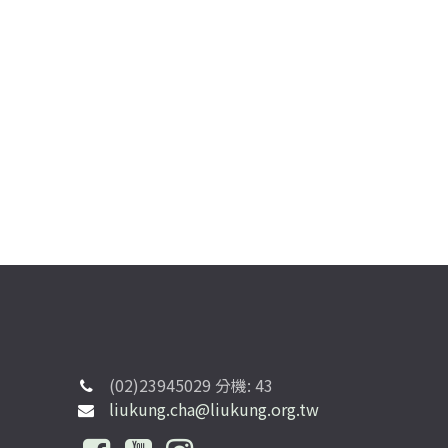
(02)23945029 分機: 43
liukung.cha@liukung.org.tw