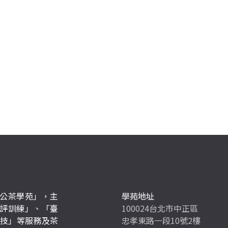
公茶學苑」，主
學苑地址
評訓練」、「臺
100024台北市中正區
競技」等服務及茶
忠孝東路一段10號2樓