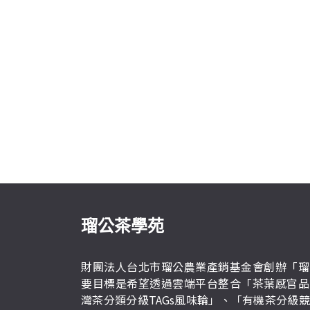
瑠公茶學苑
財團法人台北市瑠公農業產銷基金會創辦「瑠
要目標是希望透過雲端平台整合「茶葉感官品
灣茶分類分級TAGs風味輪」、「有機茶分級