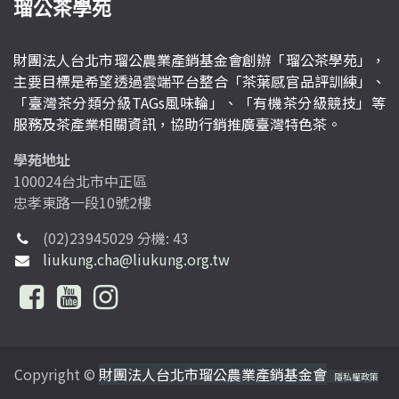
瑠公茶學苑
財團法人台北市瑠公農業產銷基金會創辦「瑠公茶學苑」，
主要目標是希望透過雲端平台整合「茶葉感官品評訓練」、
「臺灣茶分類分級TAGs風味輪」、「有機茶分級競技」等
服務及茶產業相關資訊，協助行銷推廣臺灣特色茶。
學苑地址
100024台北市中正區
忠孝東路一段10號2樓
(02)23945029 分機: 43
liukung.cha@liukung.org.tw
Copyright ©
財團法人台北市瑠公農業產銷基金會
隱私權政策